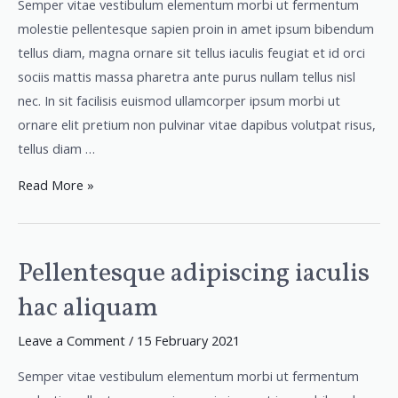
Semper vitae vestibulum elementum morbi ut fermentum
augue
molestie pellentesque sapien proin in amet ipsum bibendum
faucibus
tellus diam, magna ornare sit tellus iaculis feugiat et id orci
sociis mattis massa pharetra ante purus nullam tellus nisl
nec. In sit facilisis euismod ullamcorper ipsum morbi ut
ornare elit pretium non pulvinar vitae dapibus volutpat risus,
tellus diam …
Read More »
Pellentesque adipiscing iaculis
Pellentesque
adipiscing
hac aliquam
iaculis
hac
Leave a Comment
/
15 February 2021
aliquam
Semper vitae vestibulum elementum morbi ut fermentum