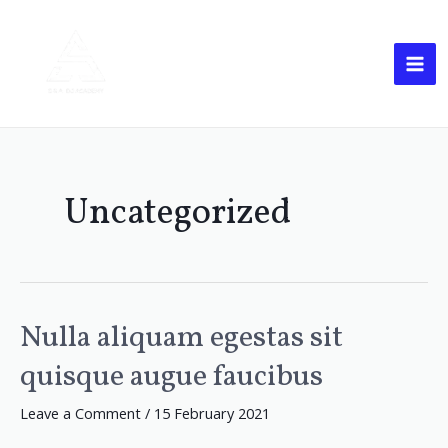
Skip
MA
to
ME
content
Uncategorized
Nulla aliquam egestas sit
Nulla
aliquam
quisque augue faucibus
egestas
sit
Leave a Comment
/
15 February 2021
quisque