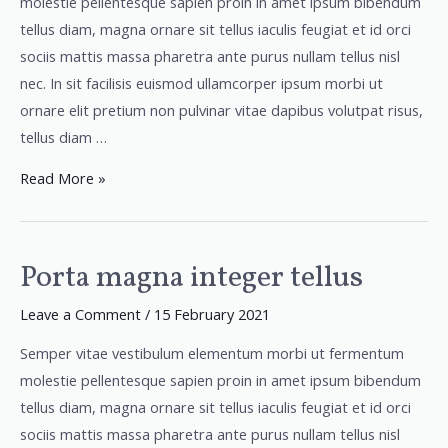
molestie pellentesque sapien proin in amet ipsum bibendum
tellus diam, magna ornare sit tellus iaculis feugiat et id orci
sociis mattis massa pharetra ante purus nullam tellus nisl
nec. In sit facilisis euismod ullamcorper ipsum morbi ut
ornare elit pretium non pulvinar vitae dapibus volutpat risus,
tellus diam …
Read More »
Porta magna integer tellus
Porta
magna
Leave a Comment
/
15 February 2021
integer
tellus
Semper vitae vestibulum elementum morbi ut fermentum
molestie pellentesque sapien proin in amet ipsum bibendum
tellus diam, magna ornare sit tellus iaculis feugiat et id orci
sociis mattis massa pharetra ante purus nullam tellus nisl