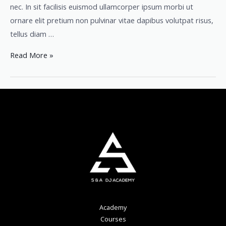
nec. In sit facilisis euismod ullamcorper ipsum morbi ut
ornare elit pretium non pulvinar vitae dapibus volutpat risus,
tellus diam …
Read More »
Academy
Courses